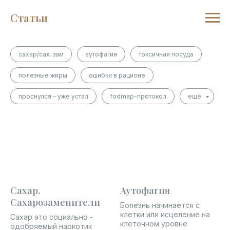
Статьи
сахар/сах. зам
аутофагия
токсичная посуда
полезные жиры
ошибки в рационе
проснулся – уже устал
fodmap-протокол
ещё
Сахар.
Аутофагия
Сахарозаменители
Болезнь начинается с
клетки или исцеление на
Сахар это социально -
клеточном уровне
одобряемый наркотик