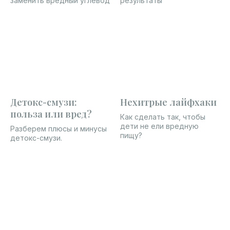
заменить вредный углевод
результаты
Детокс-смузи:
Нехитрые лайфхаки
польза или вред?
Как сделать так, чтобы
дети не ели вредную
Разберем плюсы и минусы
пищу?
детокс-смузи.