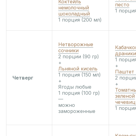
Коктейль
песто
немолочный
1 порция
шоколадный
1 порция (200 мл)
Нетворожные
Кабачко
сочники
драники
2 порции (90 гр)
1 порция
+
+
Льняной кисель
Паштет 
1 порция (150 мл)
Четверг
2 порции
+
+
Ягоды любые
Томатны
1 порция (100 гр)
зеленой
—
чечеви
можно
1 порция
замороженные
Крем-су