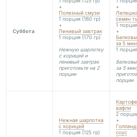
1 порция (125 гр)
1 порция
+
+
Полезный смузи
Лепешка
1 порция (180 гр)
семян т
+
1 порция
Суббота
Ленивый завтрак
+
1 порция (170 гр)
Белковы
за 5 мин
Нежную шарлотку
1 порция
с корицей и
ленивый завтрак
Белковы
приготовьте на 2
за 5 мин
порции
приготов
порции
Картофе
вафли
2 порции
Нежная шарлотка
+
с корицей
Голланд
1 порция (125 гр)
соус