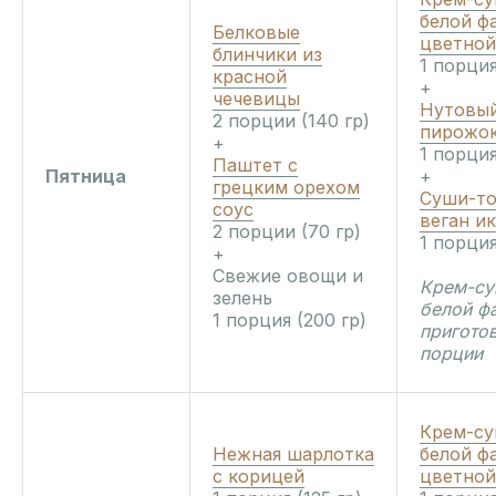
белой ф
Белковые
цветной
блинчики из
1 порция
красной
+
чечевицы
Нутовы
2 порции (140 гр)
пирожо
+
1 порция
Паштет с
Пятница
+
грецким орехом
Суши-то
соус
веган и
2 порции (70 гр)
1 порция
+
Свежие овощи и
Крем-су
зелень
белой ф
1 порция (200 гр)
приготов
порции
Крем-су
Нежная шарлотка
белой ф
с корицей
цветной