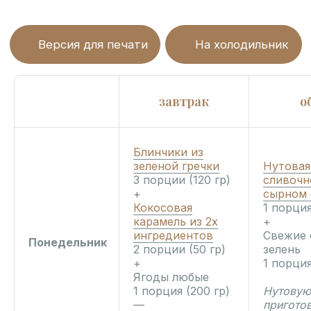
завтрак
о
Блинчики из
зеленой гречки
Нутовая
3 порции (120 гр)
сливочн
+
сырном 
Кокосовая
1 порция
карамель из 2х
+
ингредиентов
Свежие 
Понедельник
2 порции (50 гр)
зелень
+
1 порция
Ягоды любые
1 порция (200 гр)
Нутовую
—
приготов