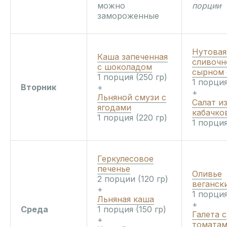
можно
порции
замороженные
Нутовая
Каша запеченная
сливочн
с шоколадом
сырном 
1 порция (250 гр)
1 порция
Вторник
+
+
Льняной смузи с
Салат и
ягодами
кабачко
1 порция (220 гр)
1 порция
Геркулесовое
печенье
Оливье
2 порции (120 гр)
веганск
+
1 порция
Льняная каша
+
Среда
1 порция (150 гр)
Галета с
+
томатам