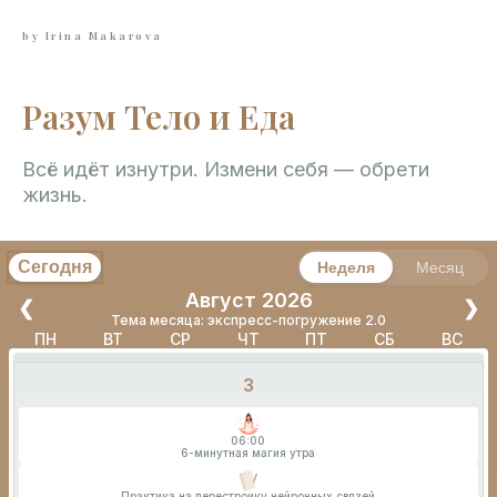
by Irina Makarova
Разум Тело и Еда
Всё идёт изнутри. Измени себя — обрети
жизнь.
Сегодня
Неделя
Месяц
Август 2026
❮
❯
Тема месяца: экспресс-погружение 2.0
ПН
ВТ
СР
ЧТ
ПТ
СБ
ВС
3
06:00
6-минутная магия утра
Практика на перестройку нейронных связей