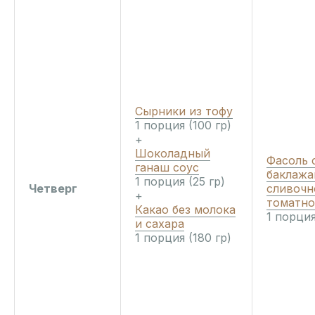
Сырники из тофу
1 порция (100 гр)
+
Шоколадный
Фасоль 
ганаш соус
баклажа
1 порция (25 гр)
Четверг
сливочн
+
томатно
Какао без молока
1 порция
и сахара
1 порция (180 гр)