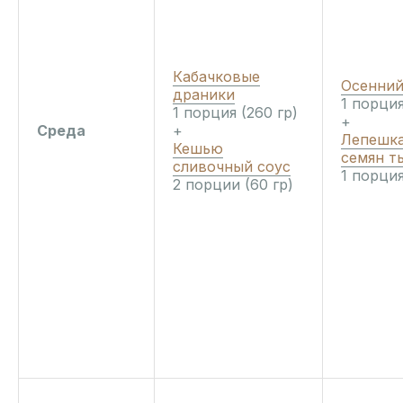
Кабачковые
Осенний
драники
1 порция
1 порция (260 гр)
+
Среда
+
Лепешка
Кешью
семян т
сливочный соус
1 порция
2 порции (60 гр)