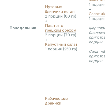
1 порция
Нутовые
+
блинчики веган
Салат «
2 порции (80 гр)
1 порция
+
Паштет с
Понедельник
Фаршир
грецким орехом
баклаж
2 порции (70 гр)
приготов
+
порции
Капустный салат
1 порция (250 гр)
Салат «
приготов
порции
Кабачковые
драники