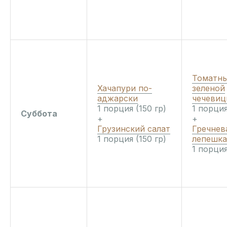
Томатны
Хачапури по-
зеленой
аджарски
чечеви
1 порция (150 гр)
1 порция
Суббота
+
+
Грузинский салат
Гречнев
1 порция (150 гр)
лепешка
1 порция