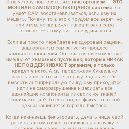
Я не устану повторять, что
наш организм
— ЭТО
МОЩНАЯ
САМОИСЦЕЛЯЮЩАЯСЯ система
. Он
умеет САМ восстанавливаться, если ему не
мешать. Почему-то в это с трудом все верят, но
при этом, когда режут палец и рана сама
заживает — этому никто не удивляется.
Если вы просто перейдете на здоровый рацион,
ваш организм сам запустит процесс
самовосстановления. Он зачастую и «ломается»
именно от
химозных пустышек, которые НИКАК
НЕ ПОДДЕРЖИВАЮТ организм, а только
крадут у него.
А мы продолжаем буквально
класть в него это и не по разу в день. Чтобы
вывести антиприродную пищу, ему приходится
идти на саморазрушение и забирать все
важнейшие компоненты из своих же тканей.
Понимаете, да? То есть он, по факту, от такой
еды изнашивается гораздо быстрее.
Когда начинаешь фильтровать, делать чище свой
рацион, автоматически снижаешь нагрузку с
органов пищеварения и тем самым даешь