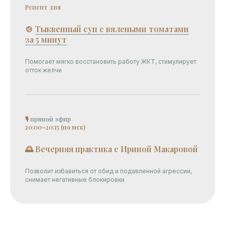
Рецепт дня
🍲
Тыквенный суп с вялеными томатами
за 5 минут
Помогает мягко восстановить работу ЖКТ, стимулирует
отток желчи
🎙
прямой эфир
20:00–20:15 (по мск)
🌅 Вечерняя практика с Ириной Макаровой
Позволит избавиться от обид и подавленной агрессии,
снимает негативные блокировки