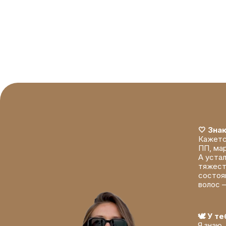
🤍 Зна
Кажетс
ПП, ма
А устал
тяжест
состоя
волос 
🕊 У т
Я знаю,