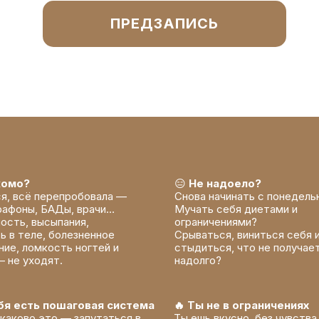
ПРЕДЗАПИСЬ
комо?
😑
Не надоело?
я, всё перепробовала —
Снова начинать с понедель
рафоны, БАДы, врачи…
Мучать себя диетами и
ость, высыпания,
ограничениями?
ь в теле, болезненное
Срываться, виниться себя 
ние, ломкость ногтей и
стыдиться, что не получае
— не уходят.
надолго?
ебя есть пошаговая система
🔥 Ты не в ограничениях
 каково это — запутаться в
Ты ешь вкусно, без чувства