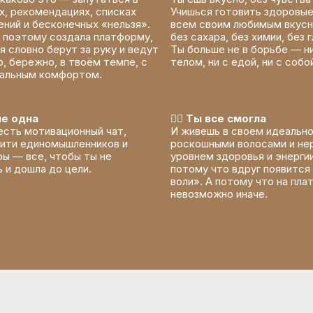
х, рекомендациях, списках
Учишься готовить здоровые
ний и бесконечных «нельзя».
всем своим любимым вкус
 поэтому создала платформу,
без сахара, без химии, без 
я словно берут за руку и ведут
Ты больше не в борьбе — н
, бережно, в твоём темпе, с
телом, ни с едой, ни с собо
альным комфортом.
не одна
❤️‍🔥 Ты все смогла
есть мотивационный чат,
И живешь в своем идеально
ити единомышленников и
роскошными волосами и не
ы — все, чтобы ты не
уровнем здоровья и энергии
 и дошла до цели.
потому что вдруг появится
воли». А потому что на пл
невозможно иначе.