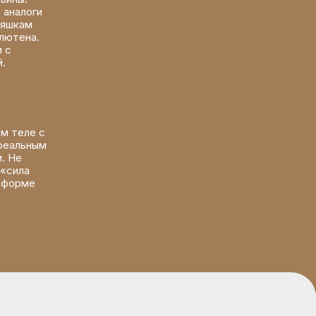
 аналоги
няшкам
глютена.
и с
й.
м теле с
реальным
. Не
 «сила
атформе