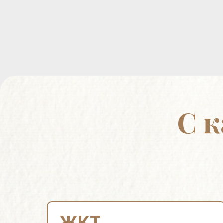
С 
ЖКТ