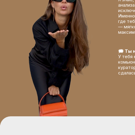
анализа
исключе
Именно
где теб
— мягко
максим
🗯 Ты 
У тебя 
комьюн
куратор
сдалась