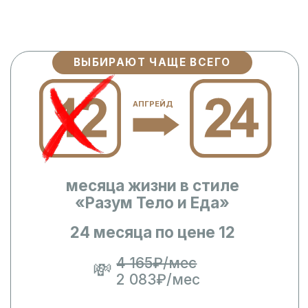
ВЫБИРАЮТ ЧАЩЕ ВСЕГО
АПГРЕЙД
месяца жизни в стиле
«Разум Тело и Еда»
24 месяца по цене 12
4 165₽/мес
💸
2 083₽/мес
68₽
в день
это всего
49 990 ₽
🎁
фирменный мерч в подарок