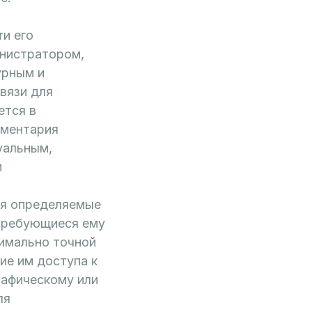
и его
нистратором,
урным и
вязи для
ется в
ументария
уальным,
м
я определяемые
требующиеся ему
симально точной
ие им доступа к
рафическому или
ля