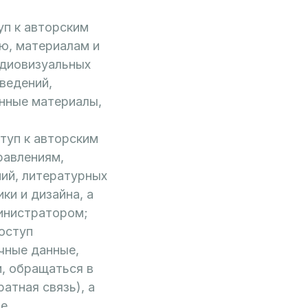
уп к авторским
ю, материалам и
удиовизуальных
ведений,
онные материалы,
туп к авторским
равлениям,
ий, литературных
ки и дизайна, а
инистратором;
оступ
чные данные,
, обращаться в
атная связь), а
е.