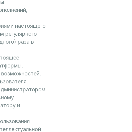
мы
ополнений,
виями настоящего
м регулярного
ного) раза в
стоящее
атформы,
 возможностей,
ьзователя.
 Администратором
ьному
атору и
пользования
теллектуальной