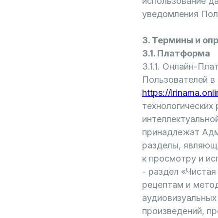
использование д
уведомления Пол
3. Термины и о
3.1. Платформа
3.1.1. Онлайн-Пл
Пользователей в
https://irinama.onli
технологических 
интеллектуальной
принадлежат Адм
разделы, являющ
к просмотру и ис
- раздел «Чиста
рецептам и мето
аудиовизуальных
произведений, пр