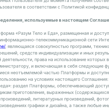
анных Пользователя до момента получения соотв
ьзователя в соответствии с Политикой конфиденц
пределения, используемые в настоящем Соглаш
атформа «Разум Тело и Еда», размещенная и досту
 информационно-телекоммуникационной сети Инте
ne/
, являющаяся совокупностью программ, техник
решений, средств индивидуализации и иных резул
 деятельности, права на использование которых 
инистратору, и включающая в себя следующие ф
иеся неотъемлемой частью Платформы и доступ
пользованию на условиях настоящего Соглашения:
я еда»: раздел Платформы, обеспечивающий досту
дикам приготовления, выраженных (содержащихся
 произведений, литературных произведений, фото
оизведениях графики и дизайна, а также любые ин