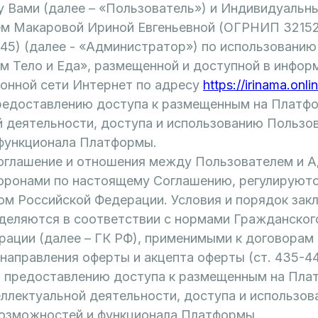
 Вами (далее – «Пользователь») и Индивидуальн
м Макаровой Ириной Евгеньевной (ОГРНИП 32152
5) (далее - «Администратор») по использованию
м Тело и Еда», размещенной и доступной в инфор
онной сети Интернет по адресу
https://irinama.onli
редоставлению доступа к размещенным на Платф
й деятельности, доступа и использованию Пользо
функционала Платформы.
Соглашение и отношения между Пользователем и 
ронами по настоящему Соглашению, регулируют
ом Российской Федерации. Условия и порядок зак
деляются в соответствии с нормами Гражданског
рации (далее – ГК РФ), применимыми к договорам
и направления оферты и акцепта оферты (ст. 435-4
по предоставлению доступа к размещенным на Пла
еллектуальной деятельности, доступа и использо
озможностей и функционала Платформы.