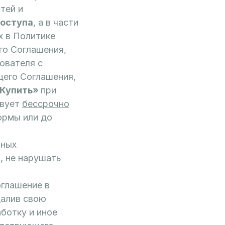
тей и
Доступа
, а в части
х в Политике
го Соглашения,
зователя с
щего Соглашения,
«Купить»
при
твует
бессрочно
ормы или до
чных
, не нарушать
оглашение в
далив свою
ботку и иное