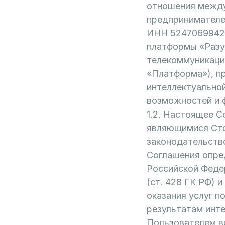
отношения между
предпринимателе
ИНН 52470699424
платформы «Разу
телекоммуникаци
«Платформа»), п
интеллектуально
возможностей и 
1.2. Настоящее 
являющимися Сто
законодательств
Соглашения опре
Российской Феде
(ст. 428 ГК РФ) 
оказания услуг 
результатам инт
Пользователем в