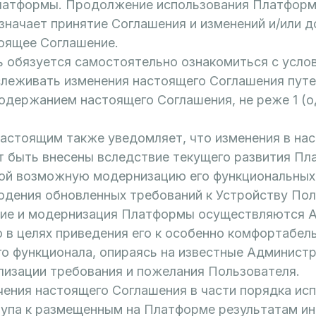
латформы. Продолжение использования Платфор
начает принятие Соглашения и изменений и/или д
тоящее Соглашение.
ь обязуется самостоятельно ознакомиться с усло
слеживать изменения настоящего Соглашения путе
одержанием настоящего Соглашения, не реже 1 (од
астоящим также уведомляет, что изменения в на
т быть внесены вследствие текущего развития Пл
бой возможную модернизацию его функциональных
дения обновленных требований к Устройству Пол
тие и модернизация Платформы осуществляются
 в целях приведения его к особенно комфортабел
о функционала, опираясь на известные Администр
лизации требования и пожелания Пользователя.
чения настоящего Соглашения в части порядка ис
упа к размещенным на Платформе результатам ин