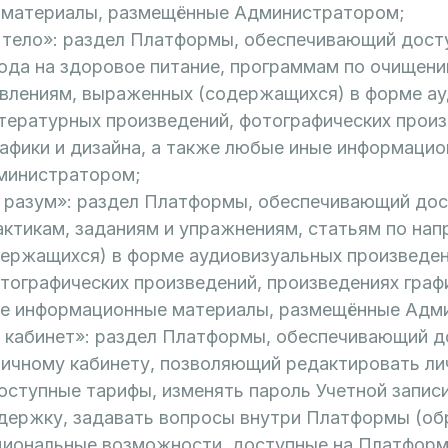
материалы, размещённые Администратором;
е тело»: раздел Платформы, обеспечивающий дост
ода на здоровое питание, программам по очищени
авлениям, выраженных (содержащихся) в форме а
тературных произведений, фотографических произ
рафики и дизайна, а также любые иные информаци
министратором;
й разум»: раздел Платформы, обеспечивающий дос
ктикам, заданиям и упражнениям, статьям по нап
ержащихся) в форме аудиовизуальных произведен
тографических произведений, произведениях графи
е информационные материалы, размещённые Адм
й кабинет»: раздел Платформы, обеспечивающий д
Личному кабинету, позволяющий редактировать ли
ступные тарифы, изменять пароль Учетной записи
держку, задавать вопросы внутри Платформы (обр
циональные возможности, доступные на Платформ