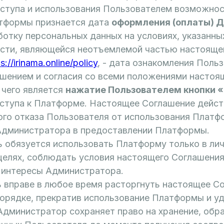
оступа и использования Пользователем возможнос
тформы признается дата
оформления (оплаты) 
ботку персональных данных на условиях, указанны
сти, являющейся неотъемлемой частью настояще
s://irinama.online/policy
, - дата ознакомления Поль
шением и согласия со всеми положениями настоя
чего является
нажатие Пользователем кнопки 
ступа к Платформе. Настоящее Соглашение дейс
ого отказа Пользователя от использования Платф
Администратора в предоставлении Платформы.
ь обязуется использовать Платформу только в ли
целях, соблюдать условия настоящего Соглашения
е интересы Администратора.
ь вправе в любое время расторгнуть настоящее С
орядке, прекратив использование Платформы и у
Администратор сохраняет право на хранение, обра