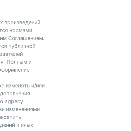
х произведений,
тся нормами
щим Соглашением.
тся публичной
ователей
я. Полным и
 оформление
е изменять и/или
 дополнения
о адресу:
ыми изменениями
екратить
дений и иных