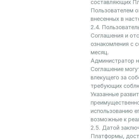
составляющих П
Пользователем оз
внесенных в нас
2.4. Пользовател
Соглашения и от
ознакомления с с
месяц.
Администратор н
Соглашение могу
влекущего за со
требующих соблю
Указанные разви
преимущественно
использованию ег
возможные к реа
2.5. Датой заклю
Платформы, дост