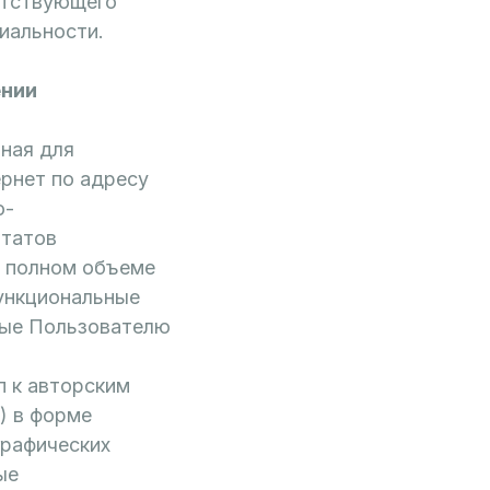
етствующего
иальности.
ении
пная для
рнет по адресу
о-
ьтатов
в полном объеме
ункциональные
ные Пользователю
п к авторским
) в форме
графических
ые