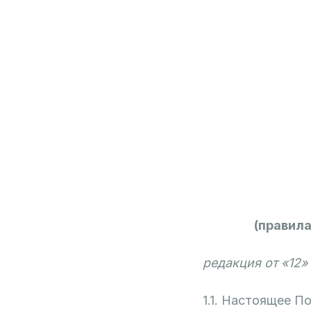
(правил
редакция от «12»
1.1. Настоящее П