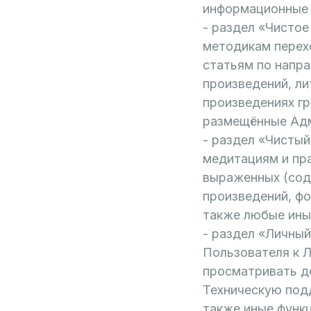
информационные 
- раздел «Чисто
методикам перех
статьям по напр
произведений, ли
произведениях г
размещённые Ад
- раздел «Чисты
медитациям и пра
выраженных (сод
произведений, фо
также любые ины
- раздел «Личны
Пользователя к 
просматривать до
Техническую под
также иные функ