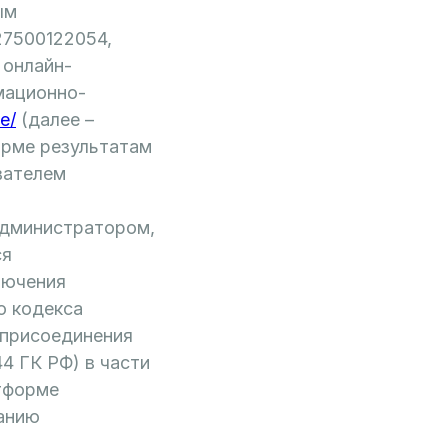
ым
7500122054,
 онлайн-
мационно-
ne/
(далее –
орме результатам
вателем
Администратором,
ся
лючения
о кодекса
 присоединения
44 ГК РФ) в части
тформе
ванию