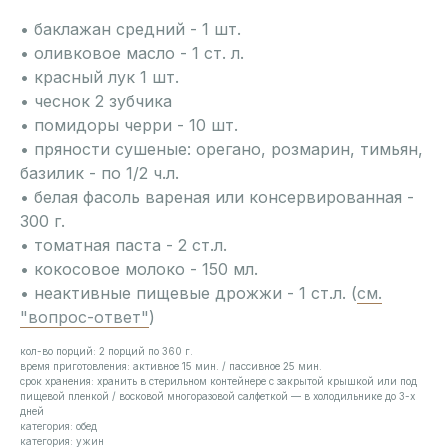
• баклажан средний - 1 шт.
• оливковое масло - 1 ст. л.
• красный лук 1 шт.
• чеснок 2 зубчика
• помидоры черри - 10 шт.
• пряности сушеные: орегано, розмарин, тимьян,
базилик - по 1/2 ч.л.
• белая фасоль вареная или консервированная -
300 г.
• томатная паста - 2 ст.л.
• кокосовое молоко - 150 мл.
• неактивные пищевые дрожжи - 1 ст.л. (
см.
"вопрос-ответ"
)
кол-во порций:
2 порций по 360 г.
время приготовления:
активное 15 мин. / пассивное 25 мин.
срок хранения:
хранить в стерильном контейнере с закрытой крышкой или под
пищевой пленкой / восковой многоразовой салфеткой — в холодильнике до 3-х
дней
категория: обед
категория: ужин