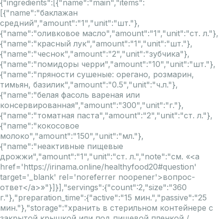
{"ingredients":[{"name":"main","items":
[{"name":"баклажан
средний","amount":"1","unit":"шт."},
{"name":"оливковое масло","amount":"1","unit":"ст. л."},
{"name":"красный лук","amount":"1","unit":"шт."},
{"name":"чеснок","amount":"2","unit":"зубчика"},
{"name":"помидоры черри","amount":"10","unit":"шт."},
{"name":"пряности сушеные: орегано, розмарин,
тимьян, базилик","amount":"0.5","unit":"ч.л."},
{"name":"белая фасоль вареная или
консервированная","amount":"300","unit":"г."},
{"name":"томатная паста","amount":"2","unit":"ст. л."},
{"name":"кокосовое
молоко","amount":"150","unit":"мл."},
{"name":"неактивные пищевые
дрожжи","amount":"1","unit":"ст. л.","note":"см. «<a
href='https://irinama.online/healthyfood20#question'
target='_blank' rel='noreferrer noopener'>вопрос-
ответ</a>»"}]}],"servings":{"count":2,"size":"360
г."},"preparation_time":{"active":"15 мин.","passive":"25
мин."},"storage":"хранить в стерильном контейнере с
закрытой крышкой или под пищевой пленкой /