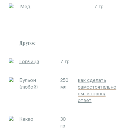
Мед
7 гр
Другое
Горчица
7 гр
Бульон
250
как сделать
(любой)
мл
самостоятельно
см. вопрос/
ответ
Какао
30
гр