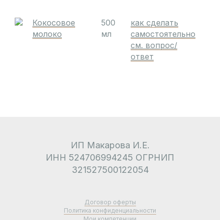
Кокосовое
500
как сделать
молоко
мл
самостоятельно
см. вопрос/
ответ
ИП Макарова И.Е.
ИНН 524706994245 ОГРНИП
321527500122054
Договор оферты
Политика конфиденциальности
Мои компетенции