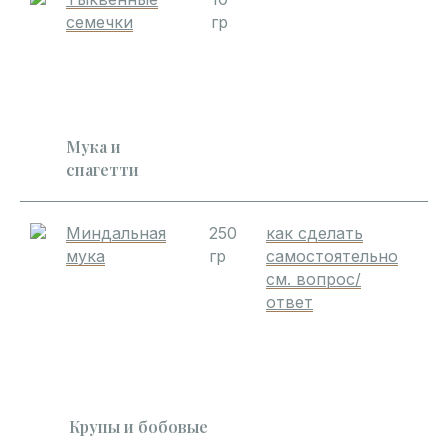
семечки
гр
Мука и
спагетти
Миндальная
250
как сделать
мука
гр
самостоятельно
см. вопрос/
ответ
Крупы и бобовые