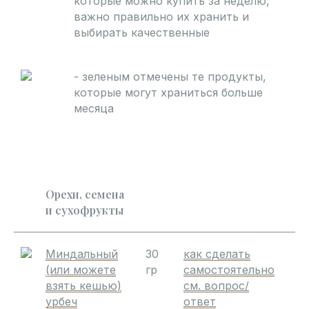
которые можно купить за неделю,
важно правильно их хранить и
выбирать качественные
- зеленым отмечены те продукты,
которые могут храниться больше
месяца
Орехи, семена
и сухофрукты
Миндальный
30
как сделать
(или можете
гр
самостоятельно
взять кешью)
см. вопрос/
урбеч
ответ