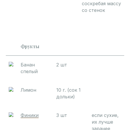
соскребая массу
со стенок
Фрукты
Банан
2 шт
спелый
Лимон
10 г. (сок 1
дольки)
Финики
3 шт
если сухие,
их лучше
заранее