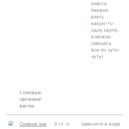
класса
(можно
взять
какую-то
одну крупу,
а можно
смешать
все по чуть-
чуть)
Семена и
ореховые
пасты
Семена чиа
2 ст. л.
замочите в воде