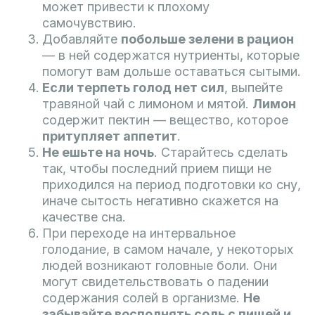
может привести к плохому
самочувствию.
Добавляйте
побольше зелени в рацион
— в ней содержатся нутриенты, которые
помогут вам дольше оставаться сытыми.
Если терпеть голод нет сил
, выпейте
травяной чай с лимоном и мятой.
Лимон
содержит пектин — вещество, которое
притупляет аппетит
.
Не ешьте на ночь
. Старайтесь сделать
так, чтобы последний прием пищи не
приходился на период подготовки ко сну,
иначе сытость негативно скажется на
качестве сна.
При переходе на интервальное
голодание, в самом начале, у некоторых
людей возникают головные боли. Они
могут свидетельствовать о падении
содержания солей в организме.
Не
забывайте восполнять соль с пищей и