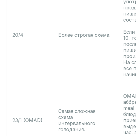
упот
прод
пище
сост
Если
20/4
Более строгая схема.
10, т
посл
пищи
прои
На с
все 
начин
OMAD
аббр
meal
Самая сложная
блюд
схема
23/1 (OMAD)
прие
интервального
выде
голодания.
час,