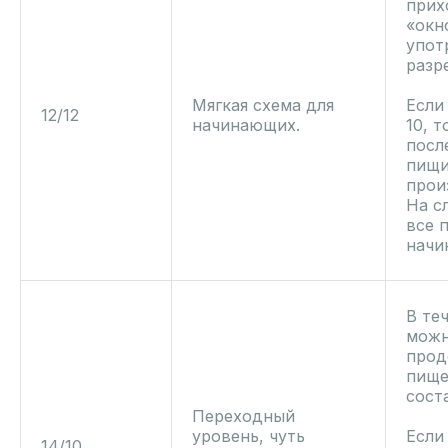
прих
«окн
упот
разр
Мягкая схема для
Если
12/12
начинающих.
10, т
посл
пищи
прои
На с
все 
начин
В те
можн
прод
пище
сост
Переходный
уровень, чуть
Если
14/10