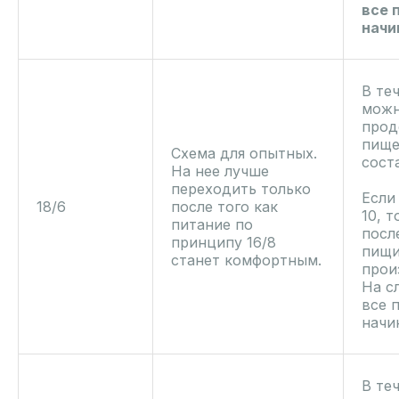
все 
начи
В те
можн
прод
пище
Схема для опытных.
сост
На нее лучше
переходить только
Если
18/6
после того как
10, т
питание по
посл
принципу 16/8
пищи
станет комфортным.
прои
На с
все 
начин
В те