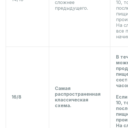
сложнее
10, т
предыдущего.
посл
пищи
прои
На с
все 
начин
В те
можн
прод
пище
сост
часо
Самая
распространенная
16/8
Если
классическая
10, т
схема.
посл
пищи
прои
На с