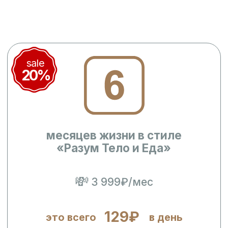
sale
20%
месяцев жизни в стиле
«Разум Тело и Еда»
💸
3 999₽/мес
129₽
это всего
в день
29 990 ₽
23 992 ₽