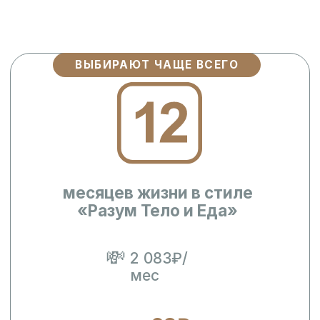
ВЫБИРАЮТ ЧАЩЕ ВСЕГО
месяцев жизни в стиле
«Разум Тело и Еда»
💸
2 083₽/
мес
68₽
это всего
в день
24 990 ₽