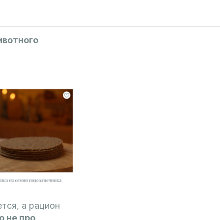
ивотного
тся, а рацион
о не про