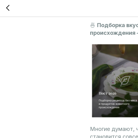
⚡Новый р
🍜
Подборка вкус
происхождения 
Многие думают, ч
становится совс