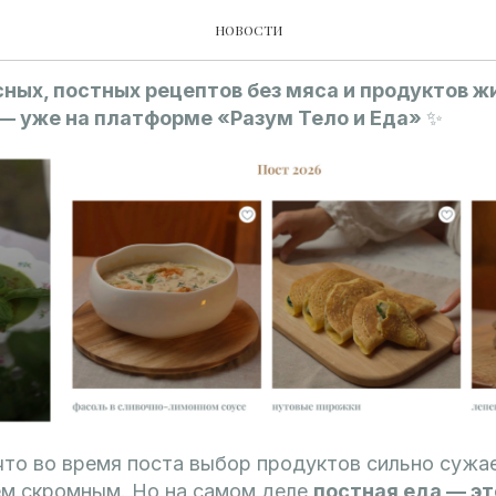
аздел: Пост 2026
НОВОСТИ
ных, постных рецептов без мяса и продуктов ж
— уже на платформе «Разум Тело и Еда»
✨
то во время поста выбор продуктов сильно сужае
ем скромным. Но на самом деле
постная еда — эт