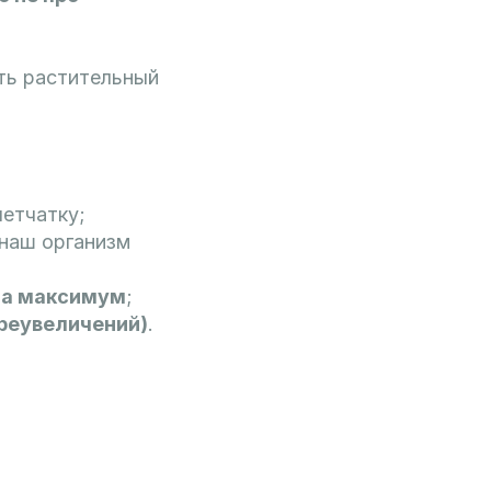
ть растительный
летчатку;
 наш организм
на максимум
;
преувеличений)
.