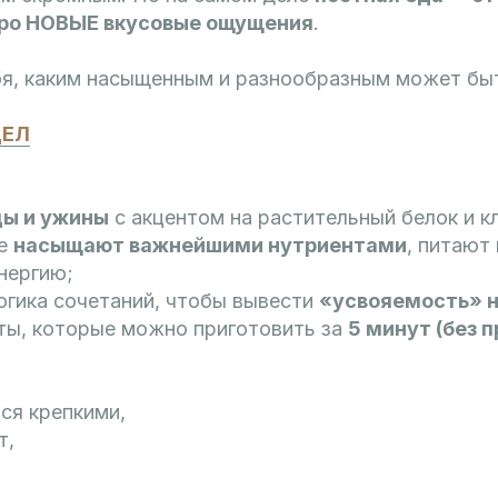
 про НОВЫЕ вкусовые ощущения
.
бя, каким насыщенным и разнообразным может бы
ДЕЛ
ды и ужины
с акцентом на растительный белок и к
ые
насыщают важнейшими нутриентами
, питают
нергию;
огика сочетаний, чтобы вывести
«усвояемость» 
ты, которые можно приготовить за
5 минут (без 
ся крепкими,
т,