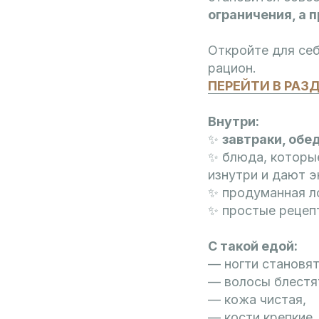
ограничения, а
Откройте для се
рацион.
ПЕРЕЙТИ В РАЗ
Внутри:
✨
завтраки, обе
✨ блюда, котор
изнутри и дают э
✨ продуманная л
✨ простые рецеп
С такой едой:
— ногти становят
— волосы блестя
— кожа чистая,
— кости крепкие,