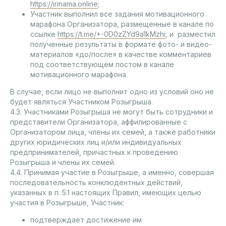
https://irinama.online
;
Участник выполнил все задания мотивационного
марафона Организатора, размещенные в канале по
ссылке
https://t.me/+-0D0zZYd9a1kMzhi
, и разместил
полученные результаты в формате фото- и видео-
материалов «до/после» в качестве комментариев
под соответствующем постом в канале
мотивационного марафона.
В случае, если лицо не выполнит одно из условий оно не
будет являться Участником Розыгрыша.
4.3. Участниками Розыгрыша не могут быть сотрудники и
представители Организатора, аффилированные с
Организатором лица, члены их семей, а также работники
других юридических лиц и/или индивидуальных
предпринимателей, причастных к проведению
Розыгрыша и члены их семей.
4.4. Принимая участие в Розыгрыше, а именно, совершая
последовательность конклюдентных действий,
указанных в п. 5.1 настоящих Правил, имеющих целью
участия в Розыгрыше, Участник:
подтверждает достижение им