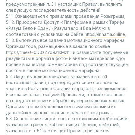
предусмотренный п. 3.1. настоящих Правил, выполнить
следующую последовательность действий:
5.1.1. Ознакомиться с правилами проведения Розыгрыша;
5.1.2. Приобрести Доступ к Платформе в рамках Тарифа
«Разум Тело и Еда» / «Разум тело и Еда МАХ»» в
соответствии с условиями на Сайте
https://irinama.online
;
5.1.3. Выполнить все задания мотивационного марафона
Организатора, размещенные в канале по ссылке
https://t.me/+-0D0zZYd9a1kMzhi
, и разместить полученные
результаты в формате фото- и видео- материалов «до/
после» в качестве комментариев под соответствующем
постом в канале мотивационного марафона.
5.2. Лицо, выполняя действия, указанные в п. 5.1
настоящих Правил, подтверждает свое согласие на
участие в Розыгрыше Организатора, факт ознакомления
и согласия с настоящими Правилами, а также согласие
на предоставление и обработку персональных данных
Организатором и уполномоченными им лицами и их
дальнейшее использование в рамках Розыгрыша.
5.3. Совершение лицом, соответствующим требованиям,
указанным в разделе 4 настоящих Правил, действий,
указанных в п. 5.1 настоящих Правил, признается