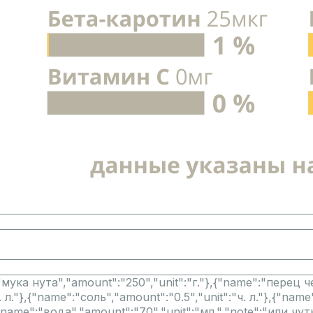
"мука нута","amount":"250","unit":"г."},{"name":"перец че
л."},{"name":"соль","amount":"0.5","unit":"ч. л."},{"nam
"name":"вода","amount":"70","unit":"мл.","note":"или чу