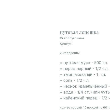
нутовая лепешка
Хлебобулочные
Артикул:
ингредиенты:
• нутовая мука - 500 гр.
• перец черный - 1/2 ч.л.
• тмин молотый - 1 ч.л.
• соль - 1/2 ч.л.
• чеснок измельчённый -
• вода - 1/4 ст. (или чу
• кайенский перец - 1/2 ч
кол-во порций:
10 порций по 60 г.