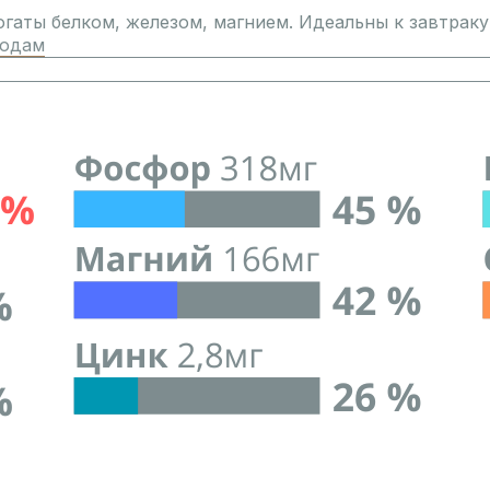
огаты белком, железом, магнием.
Идеальны к завтраку
людам