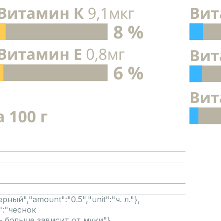
рный","amount":"0.5","unit":"ч. л."},
e":"чеснок
ть больше зависит от муки"},