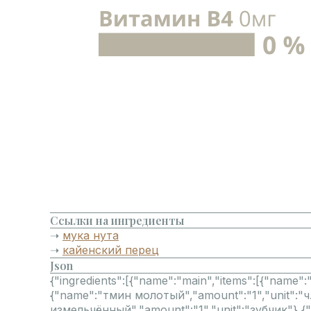
Ссылки на ингредиенты
➝
мука нута
➝
кайенский перец
Json
{"ingredients":[{"name":"main","items":[{"name":
{"name":"тмин молотый","amount":"1","unit":"ч. 
измельчённый","amount":"1","unit":"зубчик"},{