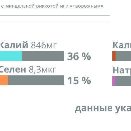
 с
миндальной риккотой
или
«творожным»