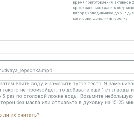
время приготовления:
активное 2
срок хранения:
хранить под пище
в#nbps;холодильнике до 5-7 дн
категория: дополнить тарелку
E_nutivaya_lepechka.mp4
затем влить воду и замесить тугое тесто. Я замешива
 такого не произойдет, то добавьте ещё 1 ст л воды и
 5 раз по столовой ложке воды. Возьмите небольшую 
торон без масла или отправьте в духовку на 15-25 ми
 ли их считать
?